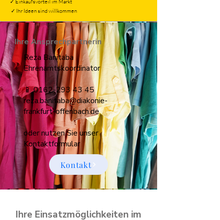
✓ Einkaufsvorteil im Markt
✓ Ihr Ideen sind willkommen
Ihre
Ansprechpartnerin
Reza Banitaba
Ehrenamtskoordinator
📱 0162-293 43 45
reza.banitaba@diakonie-
frankfurt-offenbach.de
oder nutzen Sie unser
Kontaktformular
Kontakt
Ihre Einsatzmöglichkeiten im