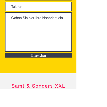
Einreichen
Samt & Sonders XXL
Röntgenstraße 10 / 60388 Frankfurt am
Main / Stadtteil Bergen-Enkheim
back.office@diakonie-frankfurt-
offenbach.de
Tel:
(069) 2475149 - 6550